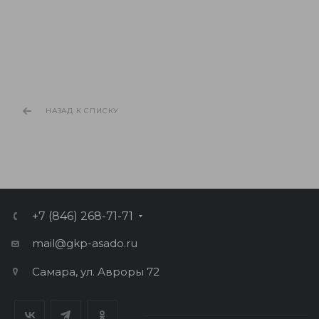
НАЗАД К СПИСКУ
+7 (846) 268-71-71
mail@gkp-asado.ru
Самара, ул. Авроры 72