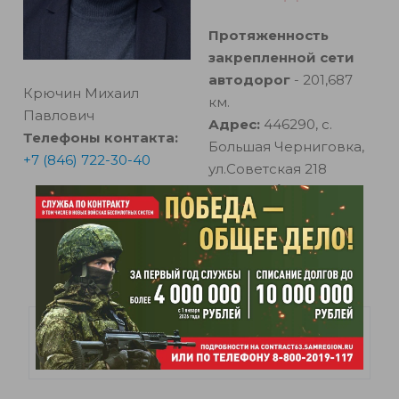
Протяженность
закрепленной сети
автодорог
- 201,687
Крючин Михаил
км.
Павлович
Адрес:
446290, с.
Телефоны контакта:
Большая Черниговка,
+7 (846) 722-30-40
ул.Советская 218
Телефон/факс:
+7
(846) 722-30-40
E-mail:
bch@gkp-
asado.ru
Наши дороги