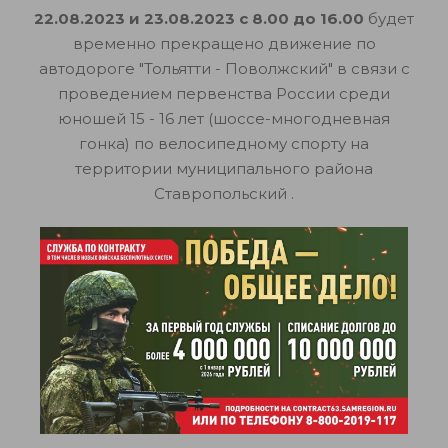
22.08.2023 и 23.08.2023 с 8.00 до 16.00
будет
временно прекращено движение по
автодороге "Тольятти - Поволжский" в связи с
проведением первенства России среди
юношей 15 - 16 лет (шоссе-многодневная
гонка) по велосипедному спорту на
территории муниципального района
Ставропольский .
На этот период на автомобильной дороге
будут установлены временные дорожные
знаки.
Просим Вас отнестись с пониманием к
временным неудобствам и планировать
поездки с учетом ограничения движения.