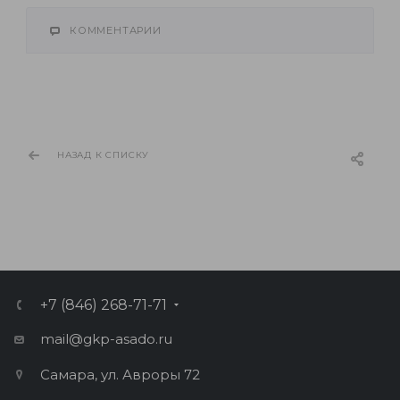
КОММЕНТАРИИ
НАЗАД К СПИСКУ
+7 (846) 268-71-71
mail@gkp-asado.ru
Самара, ул. Авроры 72