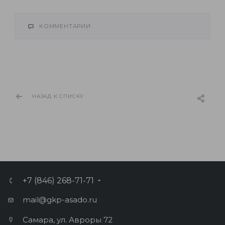
КОММЕНТАРИИ
НАЗАД К СПИСКУ
+7 (846) 268-71-71
mail@gkp-asado.ru
Самара, ул. Авроры 72