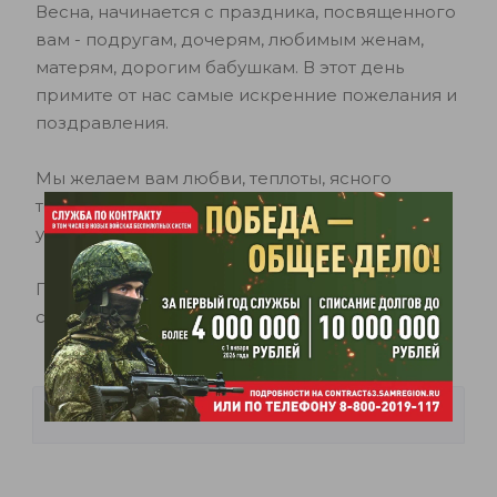
Весна, начинается с праздника, посвященного
вам - подругам, дочерям, любимым женам,
матерям, дорогим бабушкам. В этот день
примите от нас самые искренние пожелания и
поздравления.
Мы желаем вам любви, теплоты, ясного
теплого солнца, мира в ваших домах, радости,
успехов в работе!
Пусть 8 марта у всех вас будет сто причин для
счастливых улыбок!
КОММЕНТАРИИ