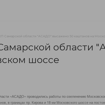
НСИИ
ГАЛЕРЕЯ
КОНТАКТЫ
ДОКУМЕНТЫ
КП Самарской области "АСАДО" высажено 50 каштанов на Моск
Самарской области "
вском шоссе
бласти «АСАДО» проводились работы по озеленению Московског
ов, в границах пр. Кирова и 18 км Московского шоссе на посто