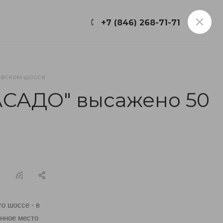
ФИЛИАЛЫ
+7 (846) 268-71-71
овском шоссе
АСАДО" высажено 50
о шоссе - в
янное место