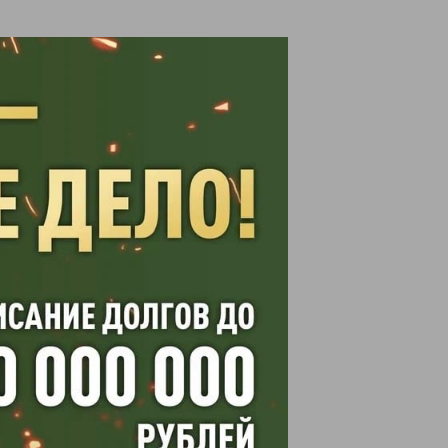
льной.
му. Помимо
тветствии с