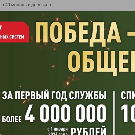
о 40 молодых деревьев.
 ул. Ново-Садовой – в границах ул. Шверника и ул. Ново-Вокза
евья имеют сформированную крону и закрытую корневую систе
дет осуществлять уход за вновь посаженными деревьями в соо
арственным контрактом.