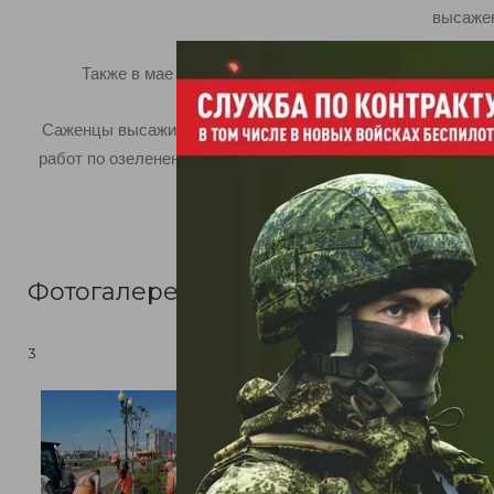
высажен
Также в мае планируется высадить 30 каштанов вдоль
Саженцы высаживают с определенными параметрами: дер
работ по озеленению, ГКП Самарской области «АСАДО» бу
госуд
Фотогалерея
3