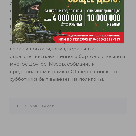
содержания предприятие выполняло работы
по мойке тротуаров, технической плитки,
посадочных площадок, павильонов ожидания,
прилотковой части, перильных и барьерных
ограждений. Механизированно подметали
тротуары и прилотковую часть. Вели покраску
павильонов ожидания, перильных
ограждений, повышенного бортового камня и
многое другое. Мусор, собранный
предприятием в рамках Общероссийского
субботника был вывезен на полигоны.
КОММЕНТАРИИ