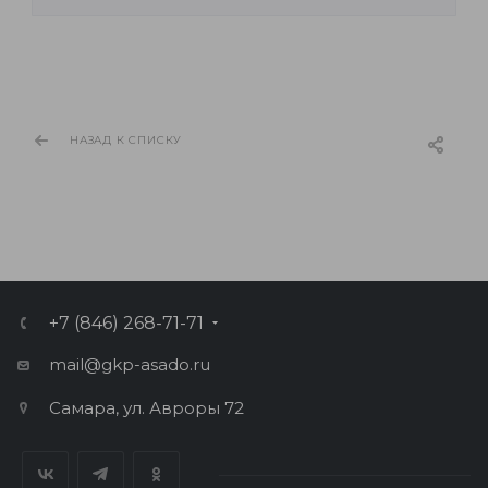
НАЗАД К СПИСКУ
+7 (846) 268-71-71
mail@gkp-asado.ru
Самара, ул. Авроры 72