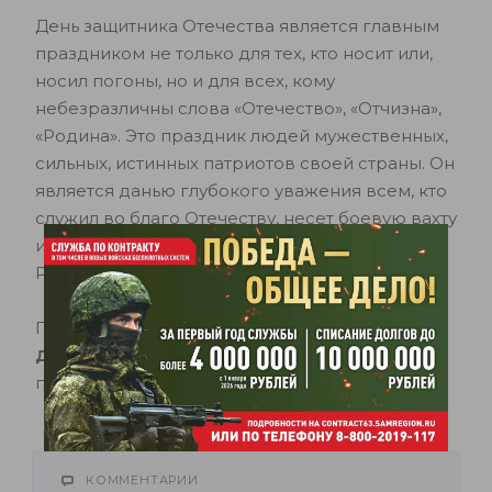
День защитника Отечества является главным
праздником не только для тех, кто носит или,
носил погоны, но и для всех, кому
небезразличны слова «Отечество», «Отчизна»,
«Родина». Это праздник людей мужественных,
сильных, истинных патриотов своей страны. Он
является данью глубокого уважения всем, кто
служил во благо Отечеству, несет боевую вахту
и только готовится вступить в ряды
Российской армии.
Примите самые искренние поздравления с
Днем защитника Отечества
! Пусть мир и
понимание царят в ваших домах.
КОММЕНТАРИИ